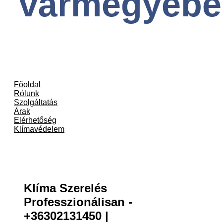
vármegyébe
Főoldal
Rólunk
Szolgáltatás
Árak
Elérhetőség
Klímavédelem
Klíma Szerelés
Professzionálisan -
+36302131450 |