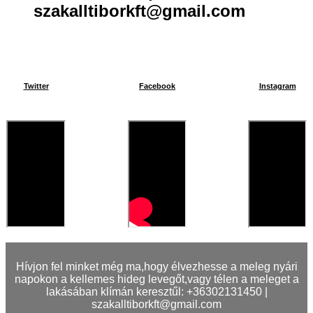
szakalltiborkft@gmail.com
Twitter
Facebook
Instagram
Hívjon fel minket még ma,hogy élvezhesse a meleg nyári
napokon a kellemes hideg levegőt,vagy télen a meleget a
lakásában klímán keresztűl: +36302131450 |
szakalltiborkft@gmail.com